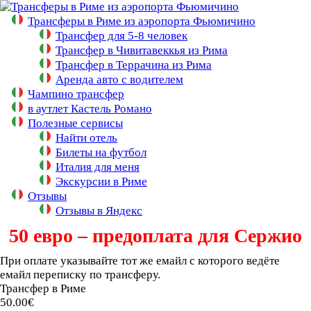
↓
Перейти
Трансферы в Риме из аэропорта Фьюмичино
к
Трансфер для 5-8 человек
основному
Трансфер в Чивитавеккья из Рима
содержимому
Трансфер в Террачина из Рима
Аренда авто с водителем
Чампино трансфер
в аутлет Кастель Романо
Полезные сервисы
Найти отель
Билеты на футбол
Италия для меня
Экскурсии в Риме
Отзывы
Отзывы в Яндекс
50 евро – предоплата для Сержио
При оплате указывайте тот же емайл с которого ведёте
емайл переписку по трансферу.
Трансфер в Риме
50.00€