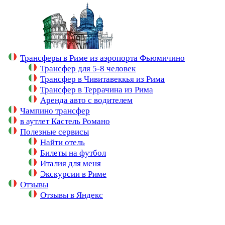
↓
Перейти
к
основному
содержимому
Трансферы в Риме из аэропорта Фьюмичино
Трансфер для 5-8 человек
Трансфер в Чивитавеккья из Рима
Трансфер в Террачина из Рима
Аренда авто с водителем
Чампино трансфер
в аутлет Кастель Романо
Полезные сервисы
Найти отель
Билеты на футбол
Италия для меня
Экскурсии в Риме
Отзывы
Отзывы в Яндекс